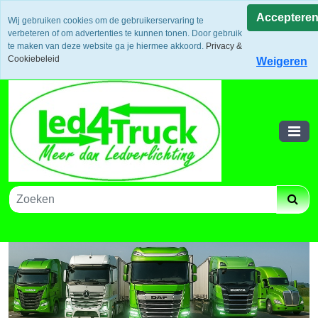
Uw voordeel: Gratis verzending vanaf €300,- in europa / 14
Acceptere
Wij gebruiken cookies om de gebruikerservaring te
dagen bedenktijd en retouneren / Veilige betalingen /
verbeteren of om advertenties te kunnen tonen. Door gebruik
Bestelling volgen via track and trace
te maken van deze website ga je hiermee akkoord.
Privacy &
Winkelwagen
Cookiebeleid
Weigeren