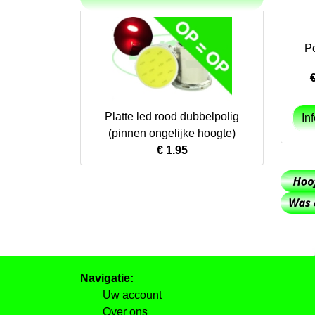
P
Platte led rood dubbelpolig
(pinnen ongelijke hoogte)
€ 1.95
Navigatie:
Uw account
Over ons