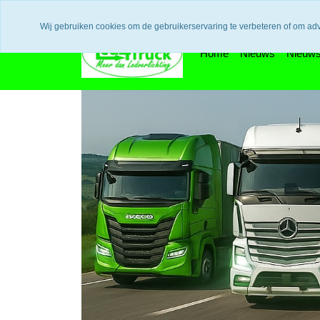
Uw voordeel: Gratis verzending vanaf €300,- in europa / 14 dage
Wij gebruiken cookies om de gebruikerservaring te verbeteren of om ad
Home
Nieuws
Nieuws