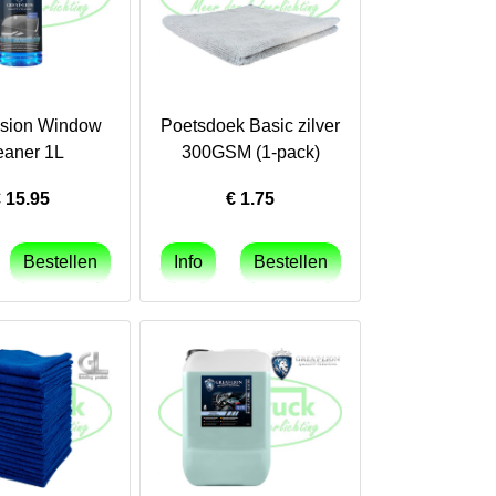
ision Window
Poetsdoek Basic zilver
eaner 1L
300GSM (1-pack)
€
15.95
€
1.75