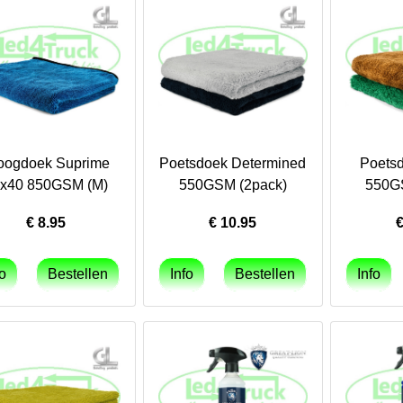
oogdoek Suprime
Poetsdoek Determined
Poetsd
x40 850GSM (M)
550GSM (2pack)
550G
€
8.95
€
10.95