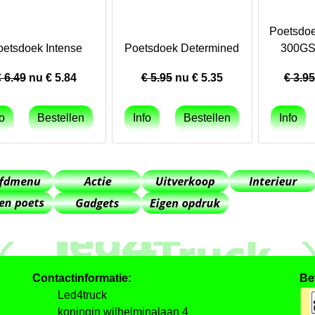
Poetsdoe
oetsdoek Intense
Poetsdoek Determined
300GS
€ 6.49
nu €
5.84
€ 5.95
nu €
5.35
€ 3.95
Contactinformatie:
Be
Led4truck
koningin wilhelminalaan 4