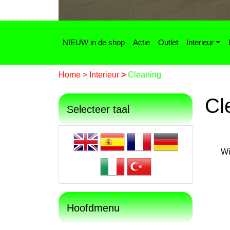
NIEUW in de shop
Actie
Outlet
Interieur
Home
>
Interieur
>
Cleaning
Cl
Selecteer taal
Wi
Hoofdmenu