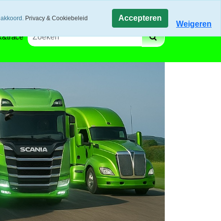
gen via track and trace
Winkelwagen
Accepteren
 akkoord.
Privacy & Cookiebeleid
Weigeren
k&trace