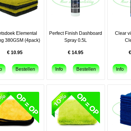
tsdoek Elemental
Perfect Finish Dashboard
Clear v
ing 380GSM (4pack)
Spray 0.5L
Cl
€
10.95
€
14.95