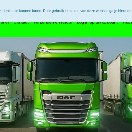
n bedenktijd en retouneren / Veilige betalingen / Bestelling vol
vertenties te kunnen tonen. Door gebruik te maken van deze website ga je hiermee
brief
Contact
Verzenden en retour
Log in op uw account
Trac