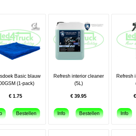
sdoek Basic blauw
Refresh interior cleaner
Refresh i
00GSM (1-pack)
(5L)
€
1.75
€
39.95