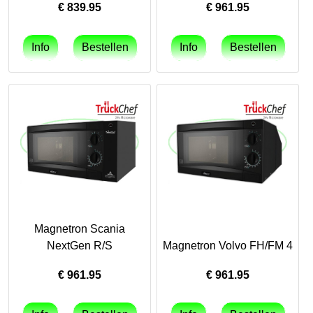
€
839.95
€
961.95
Magnetron Scania
NextGen R/S
Magnetron Volvo FH/FM 4
€
961.95
€
961.95