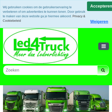
Uw voordeel: Gratis verzending vanaf €300,- in europa / 14
Acceptere
Wij gebruiken cookies om de gebruikerservaring te
dagen bedenktijd en retouneren / Veilige betalingen /
verbeteren of om advertenties te kunnen tonen. Door gebruik
Bestelling volgen via track and trace
te maken van deze website ga je hiermee akkoord.
Privacy &
Winkelwagen
Cookiebeleid
Weigeren