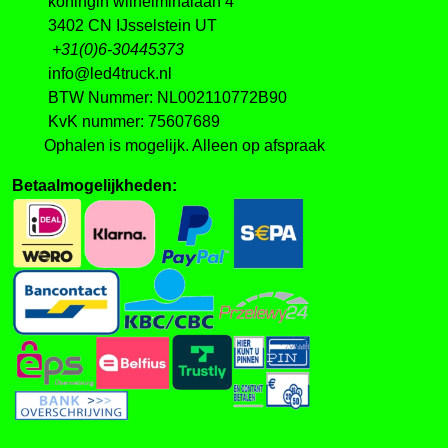
koningin wilhelminalaan 4
3402 CN IJsselstein UT
+31(0)6-30445373
info@led4truck.nl
BTW Nummer: NL002110772B90
KvK nummer: 75607689
Ophalen is mogelijk. Alleen op afspraak
Betaalmogelijkheden: