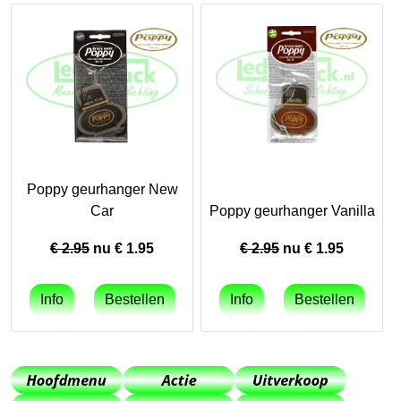
Poppy geurhanger New
Car
Poppy geurhanger Vanilla
€ 2.95
nu €
1.95
€ 2.95
nu €
1.95