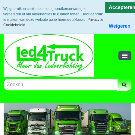
Uw voordeel: Gratis verzending vanaf €300,- in europa / 14
Acceptere
Wij gebruiken cookies om de gebruikerservaring te
dagen bedenktijd en retouneren / Veilige betalingen /
verbeteren of om advertenties te kunnen tonen. Door gebruik
Bestelling volgen via track and trace
te maken van deze website ga je hiermee akkoord.
Privacy &
Winkelwagen
Cookiebeleid
Weigeren