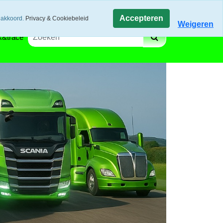
gen via track and trace
Winkelwagen
Accepteren
 akkoord.
Privacy & Cookiebeleid
Weigeren
k&trace