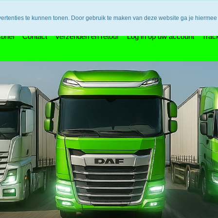
n bedenktijd en retouneren / Veilige betalingen / Bestelling vol
vertenties te kunnen tonen. Door gebruik te maken van deze website ga je hiermee
brief
Contact
Verzenden en retour
Log in op uw account
Trac