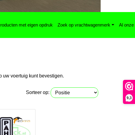
roducten met eigen opdruk
Zoek op vrachtwagenmerk
Al onze
p uw voertuig kunt bevestigen.
Sorteer op:
9,3