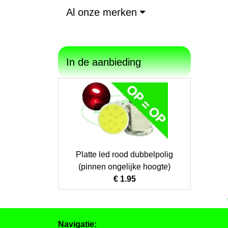
Al onze merken
In de aanbieding
Platte led rood dubbelpolig
(pinnen ongelijke hoogte)
€ 1.95
Navigatie: