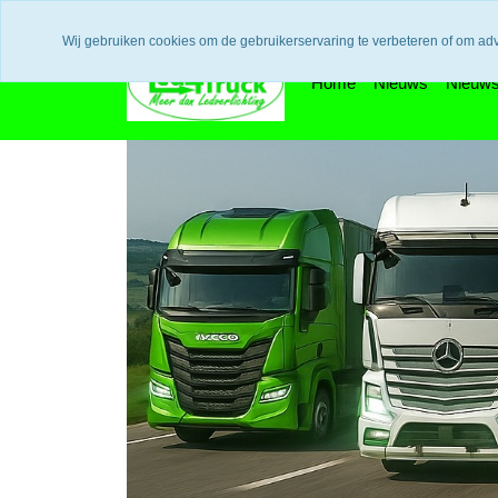
Uw voordeel: Gratis verzending vanaf €300,- in europa / 14 dage
Wij gebruiken cookies om de gebruikerservaring te verbeteren of om ad
Home
Nieuws
Nieuws