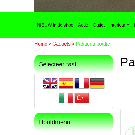
NIEUW in de shop
Actie
Outlet
Interieur
Home
>
Gadgets
>
Pahaeng bordje
Pa
Selecteer taal
Hoofdmenu