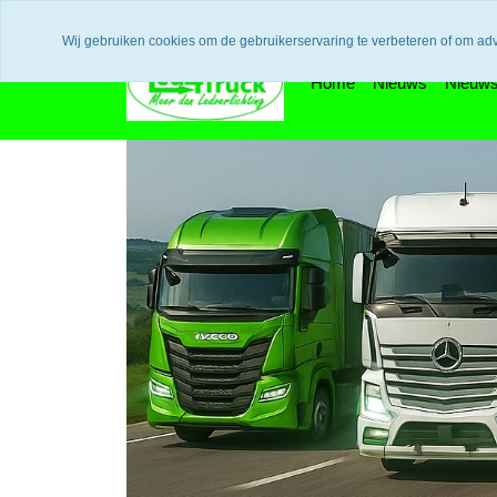
Uw voordeel: Gratis verzending vanaf €300,- in europa / 14 dage
Wij gebruiken cookies om de gebruikerservaring te verbeteren of om ad
Home
Nieuws
Nieuws