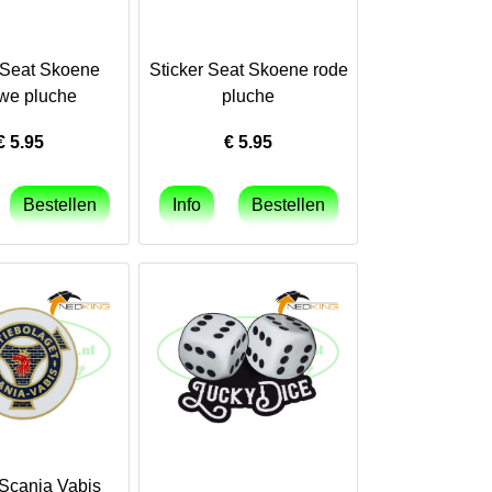
 Seat Skoene
Sticker Seat Skoene rode
we pluche
pluche
€
5.95
€
5.95
 Scania Vabis