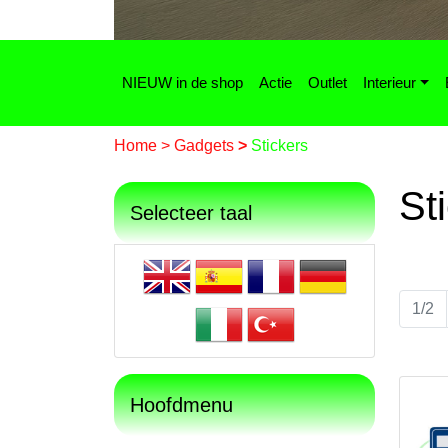
NIEUW in de shop
Actie
Outlet
Interieur
Home
>
Gadgets
>
Stickers
St
Selecteer taal
1/2
Hoofdmenu