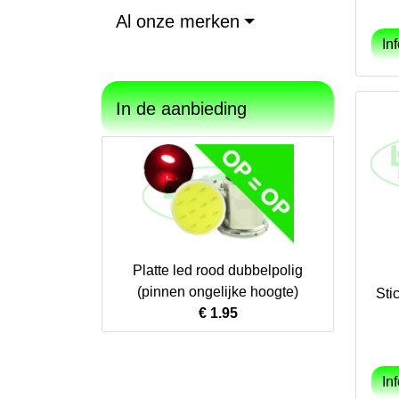
Al onze merken
In de aanbieding
Platte led rood dubbelpolig
(pinnen ongelijke hoogte)
Sti
€ 1.95