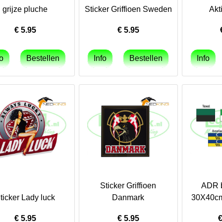
grijze pluche
Sticker Griffioen Sweden
Akt
€
5.95
€
5.95
Sticker Griffioen
ADR b
ticker Lady luck
Danmark
30X40cm
€
5.95
€
5.95