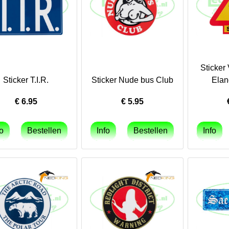
Sticker
Sticker T.I.R.
Sticker Nude bus Club
Ela
€
6.95
€
5.95