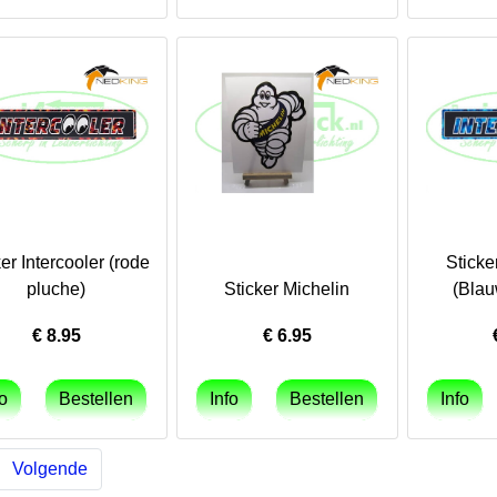
ker Intercooler (rode
Sticke
pluche)
Sticker Michelin
(Blau
€
8.95
€
6.95
Volgende