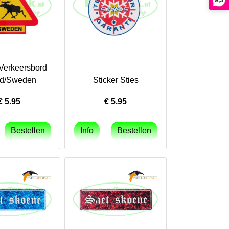
9,3
 Verkeersbord
nd/Sweden
Sticker Sties
€
5.95
€
5.95