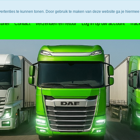
n bedenktijd en retouneren / Veilige betalingen / Bestelling vol
vertenties te kunnen tonen. Door gebruik te maken van deze website ga je hiermee
brief
Contact
Verzenden en retour
Log in op uw account
Trac