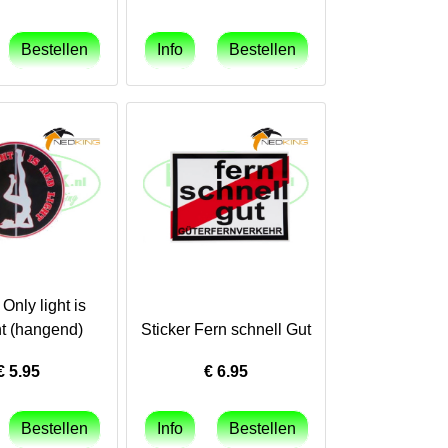
 Only light is
ht (hangend)
Sticker Fern schnell Gut
€
5.95
€
6.95