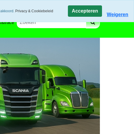
gen via track and trace
Winkelwagen
Accepteren
 akkoord.
Privacy & Cookiebeleid
Weigeren
k&trace