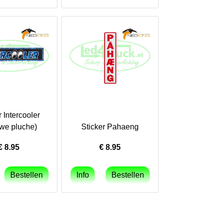
r Intercooler
we pluche)
Sticker Pahaeng
€
8.95
€
8.95