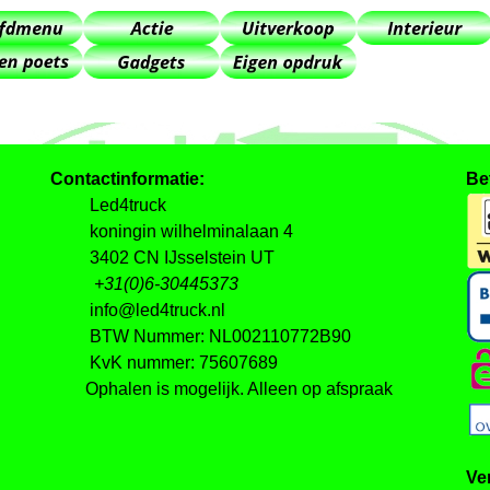
Contactinformatie:
Be
Led4truck
koningin wilhelminalaan 4
3402 CN IJsselstein UT
+31(0)6-30445373
info@led4truck.nl
BTW Nummer: NL002110772B90
KvK nummer: 75607689
Ophalen is mogelijk. Alleen op afspraak
Ve