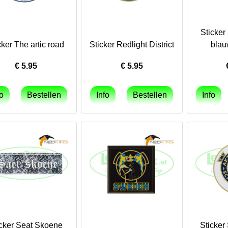
Sticker
cker The artic road
Sticker Redlight District
blau
€
5.95
€
5.95
icker Seat Skoene
Sticker