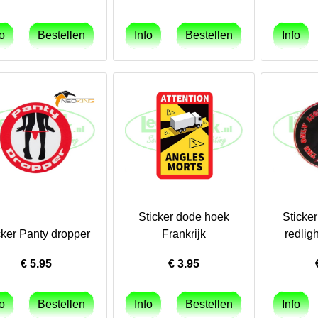
Sticker dode hoek
Sticker
cker Panty dropper
Frankrijk
redlig
€
5.95
€
3.95