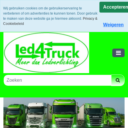
Uw voordeel: Gratis verzending vanaf €300,- in europa / 14
Acceptere
Wij gebruiken cookies om de gebruikerservaring te
dagen bedenktijd en retouneren / Veilige betalingen /
verbeteren of om advertenties te kunnen tonen. Door gebruik
Bestelling volgen via track and trace
te maken van deze website ga je hiermee akkoord.
Privacy &
Winkelwagen
Cookiebeleid
Weigeren