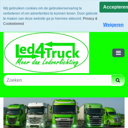
Uw voordeel: Gratis verzending vanaf €300,- in europa / 14
Acceptere
Wij gebruiken cookies om de gebruikerservaring te
dagen bedenktijd en retouneren / Veilige betalingen /
verbeteren of om advertenties te kunnen tonen. Door gebruik
Bestelling volgen via track and trace
te maken van deze website ga je hiermee akkoord.
Privacy &
Winkelwagen
Cookiebeleid
Weigeren