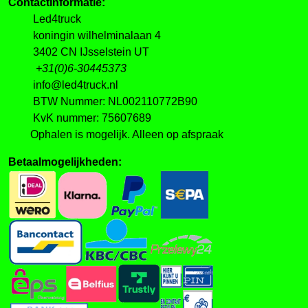
Contactinformatie:
Led4truck
koningin wilhelminalaan 4
3402 CN IJsselstein UT
+31(0)6-30445373
info@led4truck.nl
BTW Nummer: NL002110772B90
KvK nummer: 75607689
Ophalen is mogelijk. Alleen op afspraak
Betaalmogelijkheden: