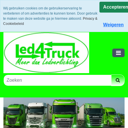
Uw voordeel: Gratis verzending vanaf €300,- in europa / 14
Acceptere
Wij gebruiken cookies om de gebruikerservaring te
dagen bedenktijd en retouneren / Veilige betalingen /
verbeteren of om advertenties te kunnen tonen. Door gebruik
Bestelling volgen via track and trace
te maken van deze website ga je hiermee akkoord.
Privacy &
Winkelwagen
Cookiebeleid
Weigeren