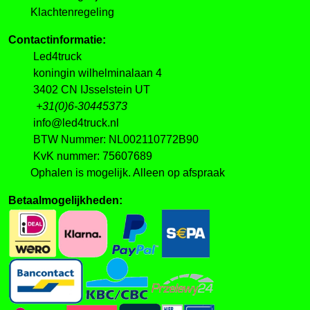
Klachtenregeling
Contactinformatie:
Led4truck
koningin wilhelminalaan 4
3402 CN IJsselstein UT
+31(0)6-30445373
info@led4truck.nl
BTW Nummer: NL002110772B90
KvK nummer: 75607689
Ophalen is mogelijk. Alleen op afspraak
Betaalmogelijkheden: