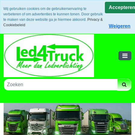
Uw voordeel: Gratis verzending vanaf €300,- in europa / 14
Acceptere
Wij gebruiken cookies om de gebruikerservaring te
dagen bedenktijd en retouneren / Veilige betalingen /
verbeteren of om advertenties te kunnen tonen. Door gebruik
Bestelling volgen via track and trace
te maken van deze website ga je hiermee akkoord.
Privacy &
Winkelwagen
Cookiebeleid
Weigeren