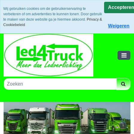
Uw voordeel: Gratis verzending vanaf €300,- in europa / 14
Acceptere
Wij gebruiken cookies om de gebruikerservaring te
dagen bedenktijd en retouneren / Veilige betalingen /
verbeteren of om advertenties te kunnen tonen. Door gebruik
Bestelling volgen via track and trace
te maken van deze website ga je hiermee akkoord.
Privacy &
Winkelwagen
Cookiebeleid
Weigeren