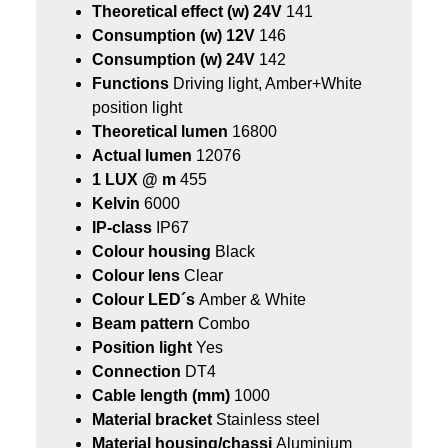
Theoretical effect (w) 24V
141
Consumption (w) 12V
146
Consumption (w) 24V
142
Functions
Driving light, Amber+White
position light
Theoretical lumen
16800
Actual lumen
12076
1 LUX @ m
455
Kelvin
6000
IP-class
IP67
Colour housing
Black
Colour lens
Clear
Colour LED´s
Amber & White
Beam pattern
Combo
Position light
Yes
Connection
DT4
Cable length (mm)
1000
Material bracket
Stainless steel
Material housing/chassi
Aluminium