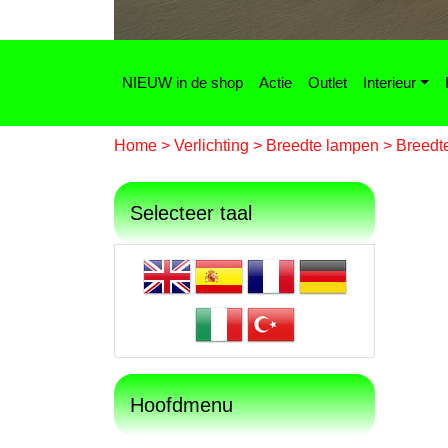
NIEUW in de shop
Actie
Outlet
Interieur
Home
>
Verlichting
>
Breedte lampen
>
Breedt
Selecteer taal
Hoofdmenu