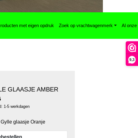
roducten met eigen opdruk
Zoek op vrachtwagenmerk
Al onze
9,3
LE GLAASJE AMBER
5
jd: 1-5 werkdagen
Gylle glaasje Oranje
bestellen