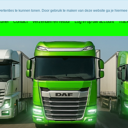
n bedenktijd en retouneren / Veilige betalingen / Bestelling vol
vertenties te kunnen tonen. Door gebruik te maken van deze website ga je hiermee
brief
Contact
Verzenden en retour
Log in op uw account
Trac