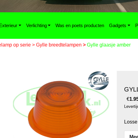
Exterieur
Verlichting
Was en poets producten
Gadgets
P
elamp op serie
>
Gylle breedtelampen
>
Gylle glaasje amber
GYL
€
1.9
Leverti
Losse 
Mee