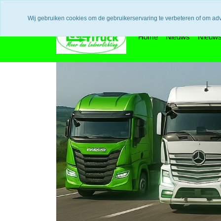
Uw voordeel: Gratis verzending vanaf €300,- in europa / 14 dage
Wij gebruiken cookies om de gebruikerservaring te verbeteren of om ad
Home
Nieuws
Nieuws