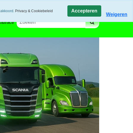
gen via track and trace
Winkelwagen
Accepteren
 akkoord.
Privacy & Cookiebeleid
Weigeren
k&trace