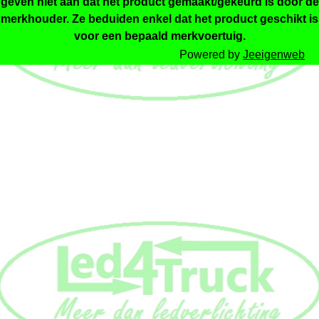
geven niet aan dat het product gemaakt/gekeurd is door de
merkhouder. Ze beduiden enkel dat het product geschikt is
voor een bepaald merkvoertuig.
Powered by
Jeeigenweb