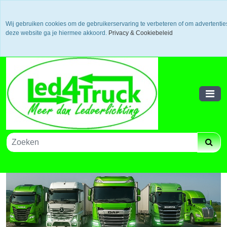
Uw voordeel: Gratis verzending vanaf €300,- in europa / 14
dagen bedenktijd en retouneren / Veilige betalingen /
Wij gebruiken cookies om de gebruikerservaring te verbeteren of om advertenti
Bestelling volgen via track and trace
deze website ga je hiermee akkoord.
Privacy & Cookiebeleid
Winkelwagen