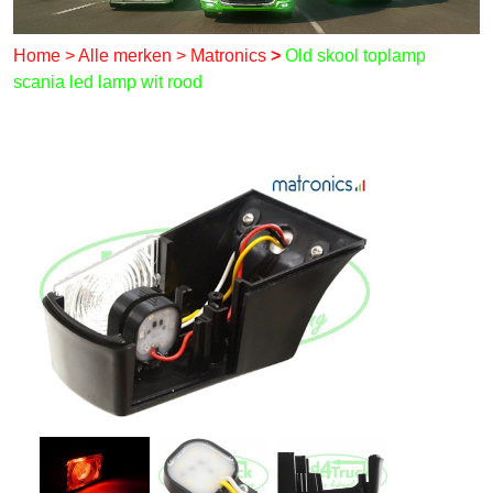
Home
>
Alle merken
>
Matronics
>
Old skool toplamp
scania led lamp wit rood