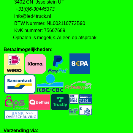
3402 CN IJsselstein UT
+31(0)6-30445373
info@led4truck.nl
BTW Nummer: NL002110772B90
KvK nummer: 75607689
Ophalen is mogelijk. Alleen op afspraak
Betaalmogelijkheden:
Verzending via: