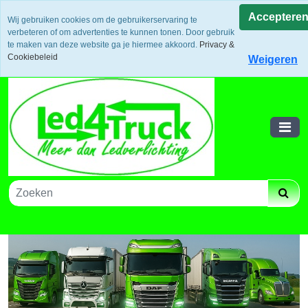
Uw voordeel: Gratis verzending vanaf €300,- in europa / 14
Acceptere
Wij gebruiken cookies om de gebruikerservaring te
dagen bedenktijd en retouneren / Veilige betalingen /
verbeteren of om advertenties te kunnen tonen. Door gebruik
Bestelling volgen via track and trace
te maken van deze website ga je hiermee akkoord.
Privacy &
Winkelwagen
Cookiebeleid
Weigeren