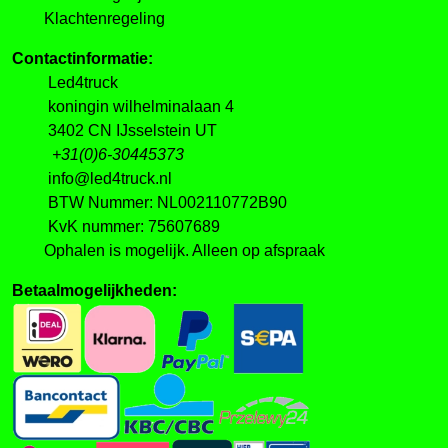
Klachtenregeling
Contactinformatie:
Led4truck
koningin wilhelminalaan 4
3402 CN IJsselstein UT
+31(0)6-30445373
info@led4truck.nl
BTW Nummer: NL002110772B90
KvK nummer: 75607689
Ophalen is mogelijk. Alleen op afspraak
Betaalmogelijkheden: