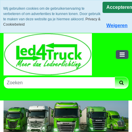
Uw voordeel: Gratis verzending vanaf €300,- in europa / 14
Acceptere
Wij gebruiken cookies om de gebruikerservaring te
dagen bedenktijd en retouneren / Veilige betalingen /
verbeteren of om advertenties te kunnen tonen. Door gebruik
Bestelling volgen via track and trace
te maken van deze website ga je hiermee akkoord.
Privacy &
Winkelwagen
Cookiebeleid
Weigeren