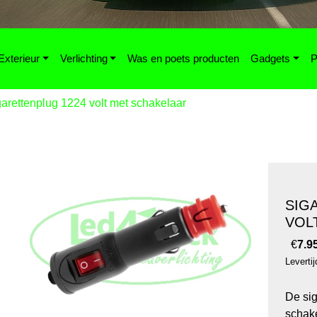
Exterieur
Verlichting
Was en poets producten
Gadgets
P
arettenplug 1224 volt met schakelaar
SIG
VOL
€
7.9
Leverti
De sig
schake