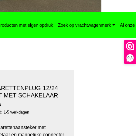
roducten met eigen opdruk
Zoek op vrachtwagenmerk
Al onze
9,3
ARETTENPLUG 12/24
T MET SCHAKELAAR
5
jd: 1-5 werkdagen
arettenaansteker met
laar en mannelijke connector