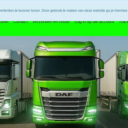
n bedenktijd en retouneren / Veilige betalingen / Bestelling vol
vertenties te kunnen tonen. Door gebruik te maken van deze website ga je hiermee
brief
Contact
Verzenden en retour
Log in op uw account
Trac