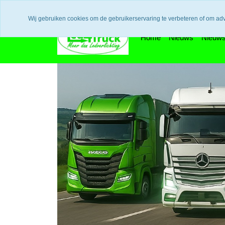
Uw voordeel: Gratis verzending vanaf €300,- in europa / 14 dage
Wij gebruiken cookies om de gebruikerservaring te verbeteren of om ad
Home
Nieuws
Nieuws