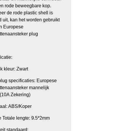
en rode beweegbare kop.
r de rode plastic shell is
d uit, kan het worden gebruikt
en Europese
ttenaansteker plug
icatie:
jk kleur: Zwart
plug specificaties: Europese
ttenaansteker mannelijk
(10A Zekering)
iaal: ABS/Koper
 Totale lengte: 9.5*2mm
teit standaard: