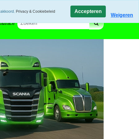
gen via track and trace
Winkelwagen
Accepteren
 akkoord.
Privacy & Cookiebeleid
Weigeren
k&trace