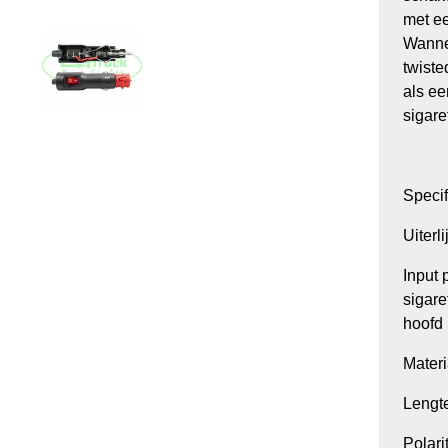
met e
Wannee
twiste
als e
sigare
Specif
Uiterli
Input 
sigare
hoofd 
Mater
Lengte
Polari