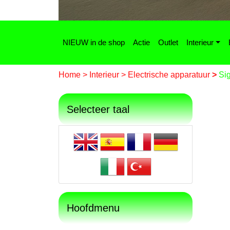
NIEUW in de shop
Actie
Outlet
Interieur
Home
>
Interieur
>
Electrische apparatuur
>
Sig
Selecteer taal
Hoofdmenu