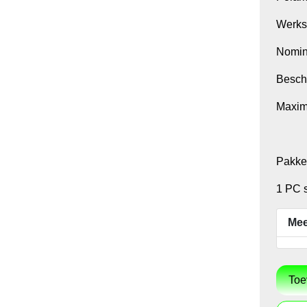
Werks
Nomin
Besch
Maxim
Pakke
1 PC s
Mee