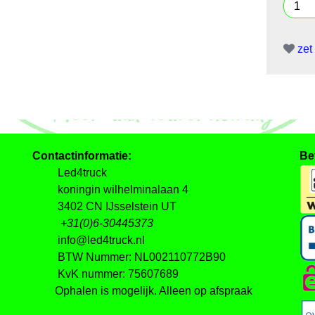
zet 
Contactinformatie:
Be
Led4truck
koningin wilhelminalaan 4
3402 CN IJsselstein UT
+31(0)6-30445373
info@led4truck.nl
BTW Nummer: NL002110772B90
KvK nummer: 75607689
Ophalen is mogelijk. Alleen op afspraak