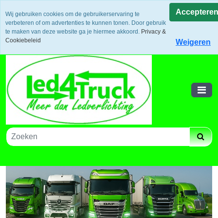
Uw voordeel: Gratis verzending vanaf €300,- in europa / 14
Acceptere
Wij gebruiken cookies om de gebruikerservaring te
dagen bedenktijd en retouneren / Veilige betalingen /
verbeteren of om advertenties te kunnen tonen. Door gebruik
Bestelling volgen via track and trace
te maken van deze website ga je hiermee akkoord.
Privacy &
Winkelwagen
Cookiebeleid
Weigeren