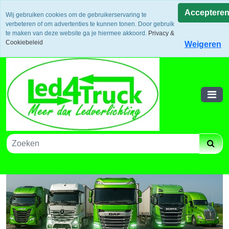
Uw voordeel: Gratis verzending vanaf €300,- in europa / 14
Acceptere
Wij gebruiken cookies om de gebruikerservaring te
dagen bedenktijd en retouneren / Veilige betalingen /
verbeteren of om advertenties te kunnen tonen. Door gebruik
Bestelling volgen via track and trace
te maken van deze website ga je hiermee akkoord.
Privacy &
Winkelwagen
Cookiebeleid
Weigeren