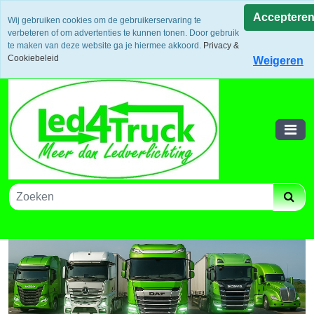
Uw voordeel: Gratis verzending vanaf €300,- in europa / 14
Acceptere
Wij gebruiken cookies om de gebruikerservaring te
dagen bedenktijd en retouneren / Veilige betalingen /
verbeteren of om advertenties te kunnen tonen. Door gebruik
Bestelling volgen via track and trace
te maken van deze website ga je hiermee akkoord.
Privacy &
Winkelwagen
Cookiebeleid
Weigeren